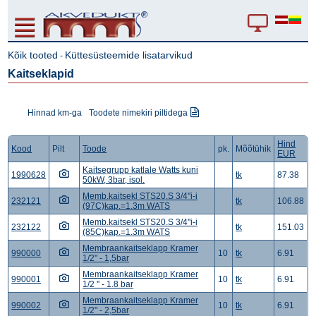
Kõik tooted
Küttesüsteemide lisatarvikud
-
Kaitseklapid
Hinnad km-ga
Toodete nimekiri piltidega
Hind
Kood
Pilt
Toode
pk.
Mõõtühik
EUR
Kaitsegrupp katlale Watts kuni
1990628
tk
87.38
50kW, 3bar, isol.
Memb.kaitsekl STS20.S 3/4''i-i
232121
tk
106.88
(97C)kap.=1.3m WATS
Memb.kaitsekl STS20.S 3/4''i-i
232122
tk
151.03
(85C)kap.=1.3m WATS
Membraankaitseklapp Kramer
990000
10
tk
6.91
1/2" - 1,5bar
Membraankaitseklapp Kramer
990001
10
tk
6.91
1/2 '' - 1.8 bar
Membraankaitseklapp Kramer
990002
10
tk
6.91
1/2" - 2,5bar