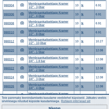
Membraankaitseklapp Kramer
990004
10
tk
6.91
1/2" - 3,0bar
Membraankaitseklapp Kramer
990006
10
tk
6.91
1/2" - 4,0bar
Membraankaitseklapp Kramer
990008
10
tk
6.91
1/2" - 6,0bar
Membraankaitseklapp Kramer
990010
10
tk
6.91
1/2" - 8,0bar
Membraankaitseklapp Kramer
990012
10
tk
10.27
1/2" - 10,0bar
Membraankaitseklapp Kramer
990020
10
tk
12.08
3/4" - 1,5bar
Membraankaitseklapp Kramer
990021
10
tk
12.08
3/4'' - 1.8 bar
Membraankaitseklapp Kramer
990022
10
tk
12.08
3/4" - 2,5bar
Membraankaitseklapp Kramer
990024
10
tk
12.08
3/4" - 3,0bar
Membraankaitseklapp Kramer
990026
10
tk
12.08
3/4" - 4,0bar
Membraankaitseklapp Kramer
990028
10
tk
12.08
3/4" - 6,0bar
Teie paremaks teenindamiseks kasutame veebilehel küpsiseid. Jätkates veebis
sirvimisega nõustud küpsiste kasutamisega.
Rohkem infot leiad siit
Membraankaitseklapp Kramer
990030
10
tk
13.83
3/4" - 8,0bar
Nõustun