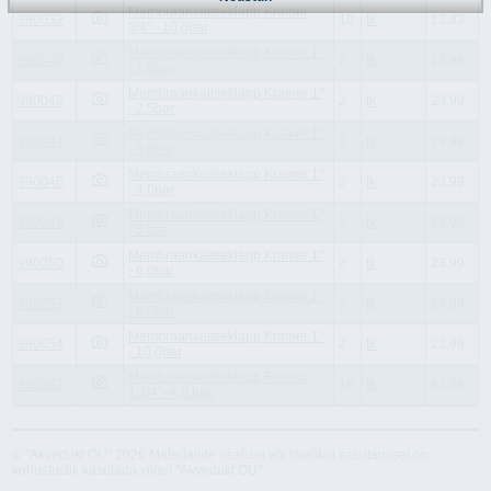
Membraankaitseklapp Kramer
990032
10
tk
13.83
3/4" - 10,0bar
Membraankaitseklapp Kramer 1"
990040
2
tk
23.99
- 1,5bar
Membraankaitseklapp Kramer 1"
990042
2
tk
23.99
- 2,5bar
Membraankaitseklapp Kramer 1"
990044
2
tk
23.99
- 3,0bar
Membraankaitseklapp Kramer 1"
990046
2
tk
23.99
- 4,0bar
Membraankaitseklapp Kramer 1''
990048
2
tk
23.99
- 5 bar
Membraankaitseklapp Kramer 1"
990050
2
tk
23.99
- 6,0bar
Membraankaitseklapp Kramer 1"
990052
2
tk
23.99
- 8,0bar
Membraankaitseklapp Kramer 1"
990054
2
tk
23.99
- 10,0bar
Membraankaitseklapp Flamco
990062
16
tk
62.36
1.1/4"- 4,0 bar.
© "Akvedukt OÜ" 2026 Materjalide osalisel või täielikul kasutamisel on
kohustuslik kasutada viidet "Akvedukt OÜ"