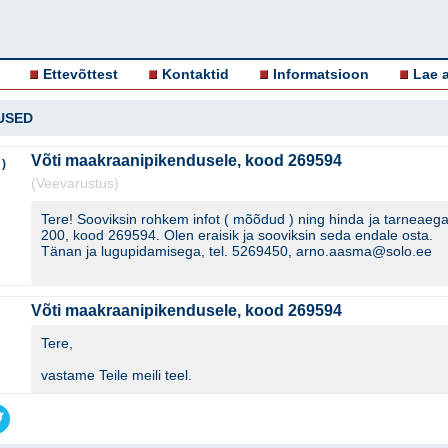
Ettevõttest
Kontaktid
Informatsioon
Lae a
USED
Võti maakraanipikendusele, kood 269594
)
(Veevarustus)
Tere! Sooviksin rohkem infot ( mõõdud ) ning hinda ja tarneaeg
200, kood 269594. Olen eraisik ja sooviksin seda endale osta.
Tänan ja lugupidamisega, tel. 5269450, arno.aasma@solo.ee
Võti maakraanipikendusele, kood 269594
Tere,
vastame Teile meili teel.