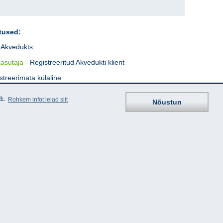
tused:
Akvedukts
kasutaja
- Registreeritud Akvedukti klient
streerimata külaline
a.
Rohkem infot leiad siit
Nõustun