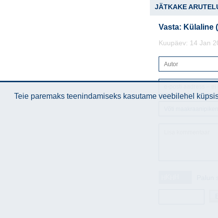
JÄTKAKE ARUTEL
Vasta: Külaline 
Kuupäev: 14 Jan 2
Teie paremaks teenindamiseks kasutame veebilehel küpsise
Palun 