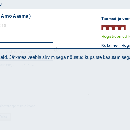
U
( Arno Aasma )
Teemad ja vas
016
- 
Registreeritud 
Külaline
- Regi
ⓘ
id. Jätkates veebis sirvimisega nõustud küpsiste kasutamiseg
sisestage turvakood