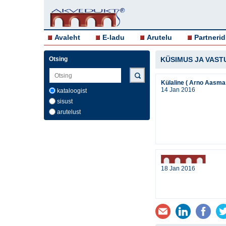
Avaleht
E-ladu
Arutelu
Partnerid
Otsing
KÜSIMUS JA VAST
Külaline ( Arno Aasma 
14 Jan 2016
kataloogist
sisust
arutelust
18 Jan 2016