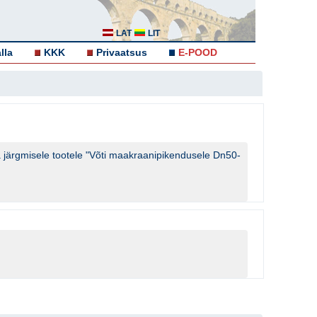
LAT
LIT
lla
KKK
Privaatsus
E-POOD
a järgmisele tootele "Võti maakraanipikendusele Dn50-