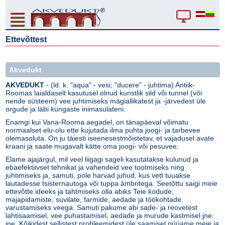
Ettevõttest
Akvedukt
AKVEDUKT
- (ld. k. "aqua" - vesi; "ducere" - juhtima) Antiik-
Roomas laialdaselt kasutusel olnud kunstlik sild või tunnel (või
nende süsteem) vee juhtimiseks mägiallikatest ja -järvedest üle
orgude ja läbi küngaste inimasulateni.
Enamgi kui Vana-Rooma aegadel, on tänapäeval võimatu
normaalset elu-olu ette kujutada ilma puhta joogi- ja tarbevee
olemasoluta. On ju täiesti iseenesestmõistetav, et vajadusel avate
kraani ja saate mugavalt kätte oma joogi- või pesuvee.
Elame ajajärgul, mil veel liigagi sageli kasutatakse kulunud ja
ebaefektiivset tehnikat ja vahendeid vee tootmiseks ning
juhtimiseks ja, samuti, pole harvad juhud, kus vett tuuakse
lautadesse tsisternautoga või tuppa ämbritega. Seetõttu saigi meie
ettevõtte ideeks ja tahtmiseks olla abiks Teie kodude,
majapidamiste, suvilate, farmide, aedade ja töökohtade
varustamiseks veega. Samuti pakume abi sade- ja reovetest
lahtisaamisel, vee puhastamisel, aedade ja murude kastmisel jne.
jne. Kõikidest sellistest probleemidest üle saamisel püüame meie ja