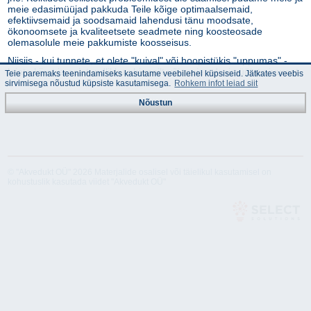
meie edasimüüjad pakkuda Teile kõige optimaalsemaid,
efektiivsemaid ja soodsamaid lahendusi tänu moodsate,
ökonoomsete ja kvaliteetsete seadmete ning koosteosade
olemasolule meie pakkumiste koosseisus.
Niisiis - kui tunnete, et olete "kuival" või hoopistükis "uppumas" -
leiate kiiret ja asjatundlikku abi meilt või meie edasimüüjate juurest.
Teie paremaks teenindamiseks kasutame veebilehel küpsiseid. Jätkates veebis
sirvimisega nõustud küpsiste kasutamisega.
Rohkem infot leiad siit
Nõustun
© "Akvedukt OÜ" 2026 Materjalide osalisel või täielikul kasutamisel on
kohustuslik kasutada viidet "Akvedukt OÜ"