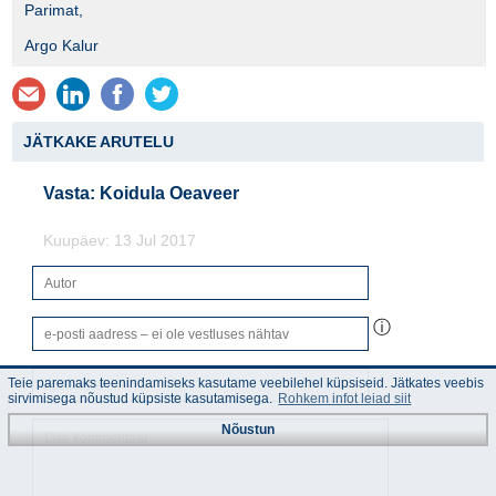
Parimat,
Argo Kalur
JÄTKAKE ARUTELU
Vasta: Koidula Oeaveer
Kuupäev: 13 Jul 2017
ⓘ
Teie paremaks teenindamiseks kasutame veebilehel küpsiseid. Jätkates veebis
sirvimisega nõustud küpsiste kasutamisega.
Rohkem infot leiad siit
Nõustun