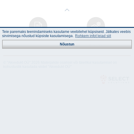
Teie paremaks teenindamiseks kasutame veebilehel küpsiseid. Jätkates veebis
sirvimisega nõustud küpsiste kasutamisega.
Rohkem infot leiad siit
Juhend
Tehnilised
andmed
Nõustun
© "Akvedukt OÜ" 2026 Materjalide osalisel või täielikul kasutamisel on
kohustuslik kasutada viidet "Akvedukt OÜ"