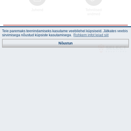
Juhend
Tehnilised
andmed
Teie paremaks teenindamiseks kasutame veebilehel küpsiseid. Jätkates veebis
© "Akvedukt OÜ" 2026 Materjalide osalisel või täielikul kasutamisel on
sirvimisega nõustud küpsiste kasutamisega.
Rohkem infot leiad siit
kohustuslik kasutada viidet "Akvedukt OÜ"
Nõustun