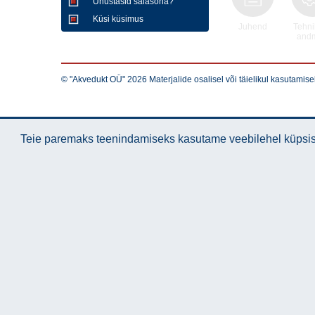
Unustasid salasõna?
Küsi küsimus
Juhend
Tehni
and
© "Akvedukt OÜ" 2026 Materjalide osalisel või täielikul kasutamise
Teie paremaks teenindamiseks kasutame veebilehel küpsise