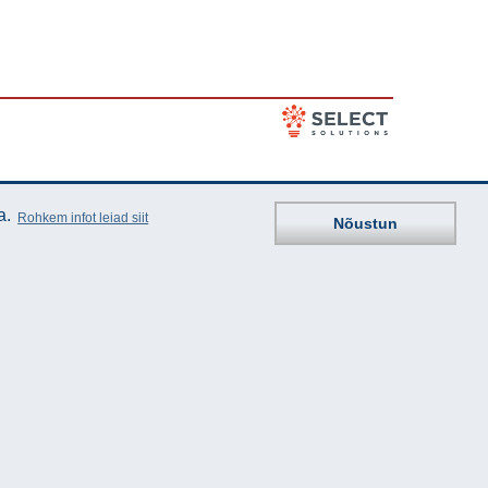
a.
Rohkem infot leiad siit
Nõustun