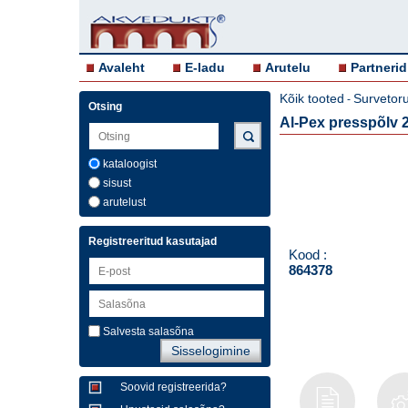
Avaleht
E-ladu
Arutelu
Partnerid
Kõik tooted
Survetor
-
Otsing
Al-Pex presspõlv 2
kataloogist
sisust
arutelust
Registreeritud kasutajad
Kood :
864378
Salvesta salasõna
Soovid registreerida?