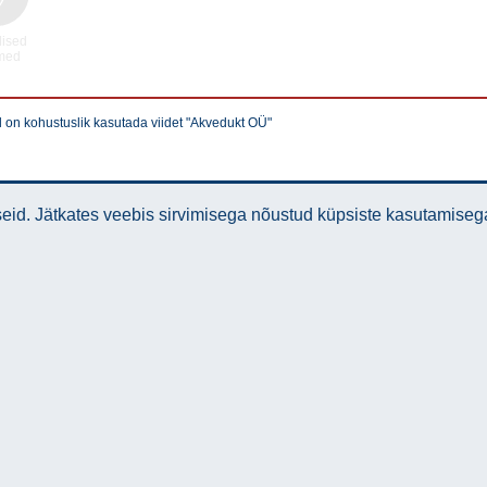
lised
med
l on kohustuslik kasutada viidet "Akvedukt OÜ"
id. Jätkates veebis sirvimisega nõustud küpsiste kasutamiseg