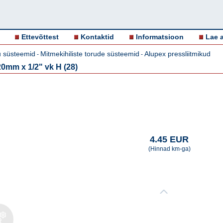
Ettevõttest
Kontaktid
Informatsioon
Lae a
u süsteemid
Mitmekihiliste torude süsteemid
Alupex pressliitmikud
-
-
0mm x 1/2" vk H (28)
4.45 EUR
(Hinnad km-ga)