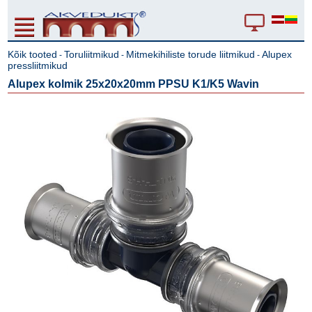
Kõik tooted
Toruliitmikud
Mitmekihiliste torude liitmikud
Alupex
-
-
-
pressliitmikud
Alupex kolmik 25x20x20mm PPSU K1/K5 Wavin