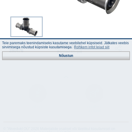
Teie paremaks teenindamiseks kasutame veebilehel küpsiseid. Jätkates veebis
10.22 EUR
Kood :
sirvimisega nõustud küpsiste kasutamisega.
Rohkem infot leiad siit
280476
(Hinnad km-ga)
Nõustun
Juhend
Tehnilised
andmed
© "Akvedukt OÜ" 2026 Materjalide osalisel või täielikul kasutamisel on