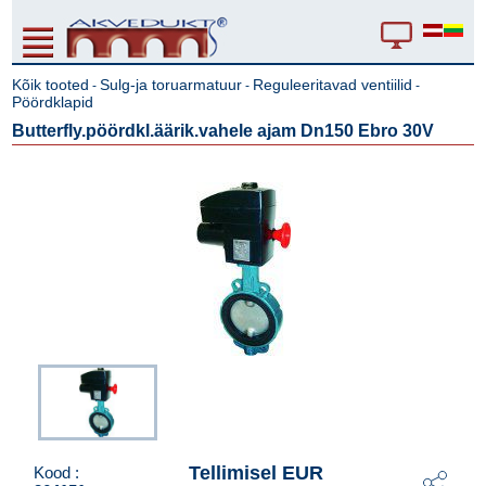
Kõik tooted
Sulg-ja toruarmatuur
Reguleeritavad ventiilid
-
-
-
Pöördklapid
Butterfly.pöördkl.äärik.vahele ajam Dn150 Ebro 30V
Tellimisel EUR
Kood :