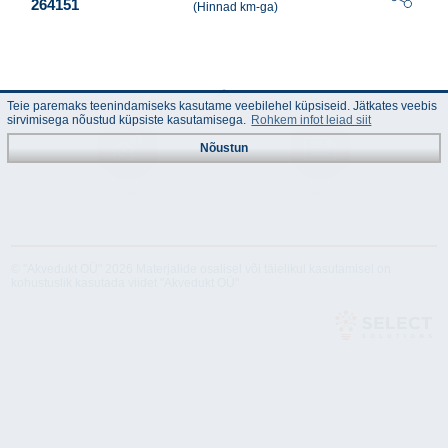
264151
(Hinnad km-ga)
Teie paremaks teenindamiseks kasutame veebilehel küpsiseid. Jätkates veebis
sirvimisega nõustud küpsiste kasutamisega.
Rohkem infot leiad siit
Nõustun
Tehnilised
Sertifikaat
andmed
© "Akvedukt OÜ" 2026 Materjalide osalisel või täielikul kasutamisel on
kohustuslik kasutada viidet "Akvedukt OÜ"