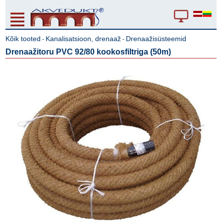
Kõik tooted
Kanalisatsioon, drenaaž
Drenaažisüsteemid
-
-
Drenaažitoru PVC 92/80 kookosfiltriga (50m)