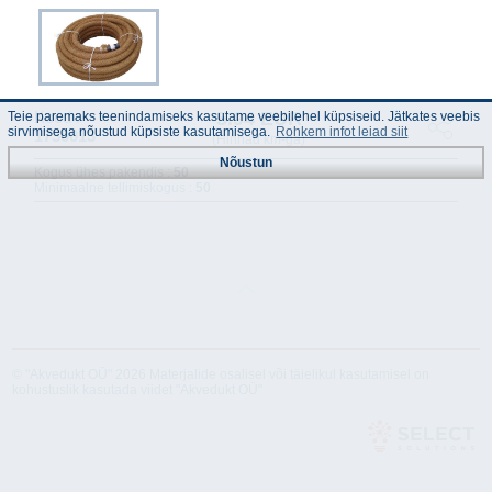
5.94 EUR
Kood :
Teie paremaks teenindamiseks kasutame veebilehel küpsiseid. Jätkates veebis
sirvimisega nõustud küpsiste kasutamisega.
Rohkem infot leiad siit
1730013
(Hinnad km-ga)
Nõustun
Kogus ühes pakendis :
50
Minimaalne tellimiskogus :
50
© "Akvedukt OÜ" 2026 Materjalide osalisel või täielikul kasutamisel on
kohustuslik kasutada viidet "Akvedukt OÜ"