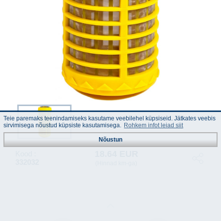
Teie paremaks teenindamiseks kasutame veebilehel küpsiseid. Jätkates veebis
sirvimisega nõustud küpsiste kasutamisega.
Rohkem infot leiad siit
Nõustun
18.64 EUR
Kood :
332032
(Hinnad km-ga)