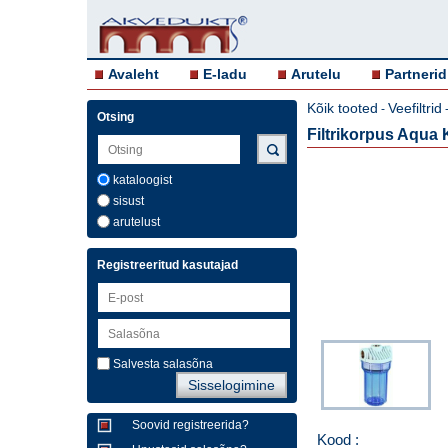
Avaleht
E-ladu
Arutelu
Partnerid
Kõik tooted
Veefiltrid
-
Otsing
Filtrikorpus Aqua K
kataloogist
sisust
arutelust
Registreeritud kasutajad
Salvesta salasõna
Soovid registreerida?
Kood :