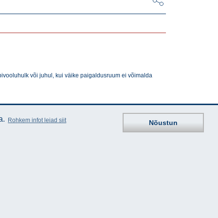
bivooluhulk või juhul, kui väike paigaldusruum ei võimalda
a.
Rohkem infot leiad siit
Nõustun