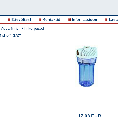
Ettevõttest
Kontaktid
Informatsioon
Lae a
Aqua filtrid
Filtrikorpused
-
-
id 5"- 1/2"
17.03 EUR