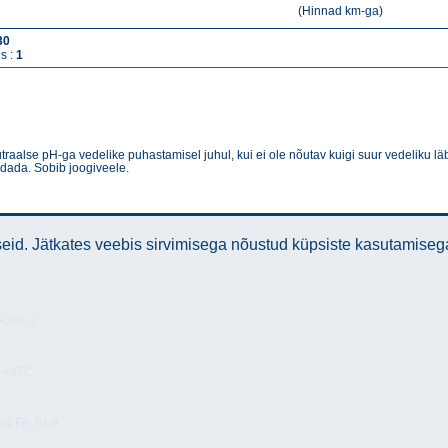
(Hinnad km-ga)
30
s :
1
raalse pH-ga vedelike puhastamisel juhul, kui ei ole nõutav kuigi suur vedeliku lä
dada. Sobib joogiveele.
id. Jätkates veebis sirvimisega nõustud küpsiste kasutamiseg
 +20C )
r +45C
id FA, RLA