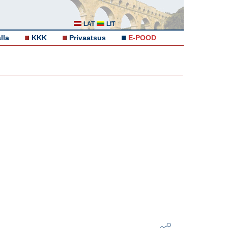
LAT
LIT
lla
KKK
Privaatsus
E-POOD