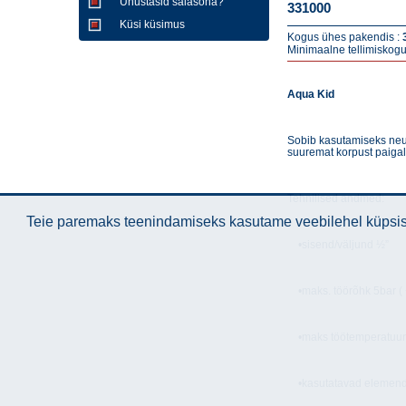
Unustasid salasõna?
331000
Küsi küsimus
Kogus ühes pakendis :
Minimaalne tellimiskogu
Aqua Kid
Sobib kasutamiseks neut
suuremat korpust paigal
Tehnilised andmed:
Teie paremaks teenindamiseks kasutame veebilehel küpsise
•sisend/väljund ½”
•maks. töörõhk 5bar (
•maks töötemperatuu
•kasutatavad elemend