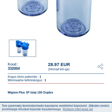
28.97 EUR
Kood :
332004
(Hinnad km-ga)
Kogus ühes pakendis :
1
Minimaalne tellimiskogus :
1
Mignon Plus 3P tüüp 180 Duplex
Sobib kasutamiseks neutraalse pH-ga vedelike puhastamiseks. Sobib
Teie paremaks teenindamiseks kasutame veebilehel küpsiseid. Jätkates veebis
joogiveele.
sirvimisega nõustud küpsiste kasutamisega.
Rohkem infot leiad siit