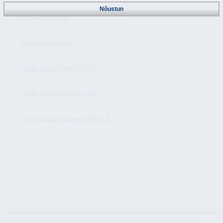
Nõustun
Tehnilised andmed:
•sisend/väljund 1/2”
•maks. töörõhk 7bar ( +20C )
•maks. töötemperatuur +45۫C
•kasutatavad elemendid FA, RLA
Juhend
Tehnilised
andmed