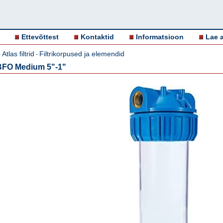
Ettevõttest
Kontaktid
Informatsioon
Lae a
Atlas filtrid
Filtrikorpused ja elemendid
-
-
 BFO Medium 5"-1"