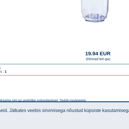
19.94 EUR
(Hinnad km-ga)
1
s :
1
traalse pH-ga vedelike puhastamisel. Sobib joogiveele.
id. Jätkates veebis sirvimisega nõustud küpsiste kasutamiseg