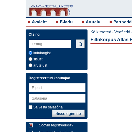
Avaleht
E-ladu
Arutelu
Partnerid
Kõik tooted
Veefiltrid
-
Otsing
Filtrikorpus Atlas
kataloogist
sisust
arutelust
Registreeritud kasutajad
Salvesta salasõna
Soovid registreerida?