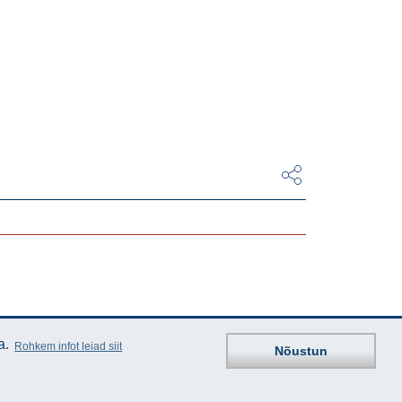
a.
Rohkem infot leiad siit
Nõustun