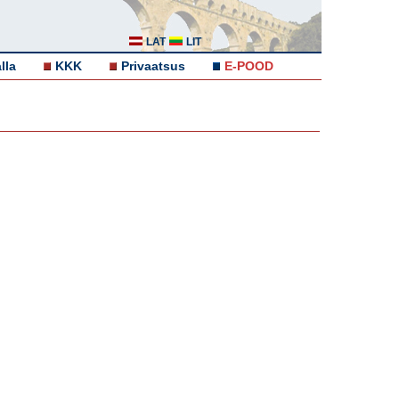
LAT
LIT
lla
KKK
Privaatsus
E-POOD