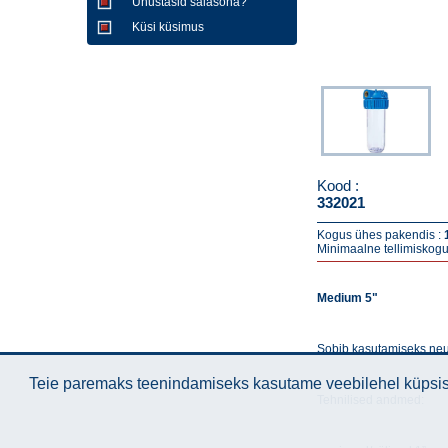
Unustasid salasõna?
Küsi küsimus
Kood :
332021
Kogus ühes pakendis :
Minimaalne tellimiskogu
Medium 5"
Sobib kasutamiseks neu
Teie paremaks teenindamiseks kasutame veebilehel küpsise
Tehnilised andmed: