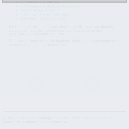
puhastusaste 90 mikronit
roostevabast terasest padrun AISI 316
kassetti ei pea vahetama
maksimaalne töörõhk 8,6 baari
suur vool, madalad rõhukaod
Kui filter on ummistunud, avage alumine ventiil ja loputage pinnale
kogunenud muda, liiv ja muud sademed. Vesi juhitakse otse
kanalisatsiooni või eraldi mahutisse.
Rõhukadude korral tuleb filter loputada. Seda saab jälgida paigaldatud
manomeetritega enne ja pärast filtrit.
Juhend
Tehnilised
andmed
© "Akvedukt OÜ" 2026 Materjalide osalisel või täielikul kasutamisel on
kohustuslik kasutada viidet "Akvedukt OÜ"