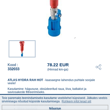
78.22 EUR
Kood :
332033
(Hinnad km-ga)
ATLAS HYDRA RAH HOT
- kaasaegne lahendus puhtale soojale
veele!
Kasutamine: hägususe, oksüdeeritud raua, liiva, katlakivi ja
saviosakeste filtreerimiseks.
Kõige iseloomulikumad omadused:
Teie paremaks teenindamiseks kasutame veebilehel küpsiseid. Jätkates veebis
sirvimisega nõustud küpsiste kasutamisega.
Rohkem infot leiad siit
rakendus sooja vee jaoks kuni 80 oC
Nõustun
lihtne loputada