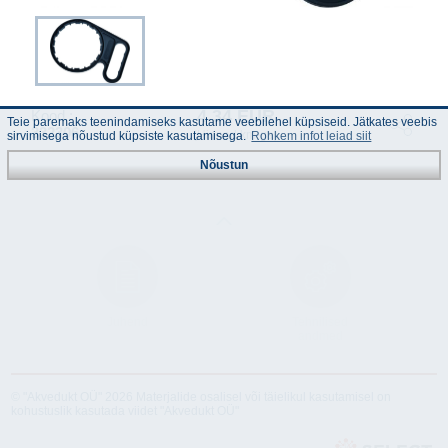
4.34 EUR
Kood :
Teie paremaks teenindamiseks kasutame veebilehel küpsiseid. Jätkates veebis
332306
(Hinnad km-ga)
sirvimisega nõustud küpsiste kasutamisega.
Rohkem infot leiad siit
Nõustun
Juhend
Tehnilised
andmed
© "Akvedukt OÜ" 2026 Materjalide osalisel või täielikul kasutamisel on
kohustuslik kasutada viidet "Akvedukt OÜ"