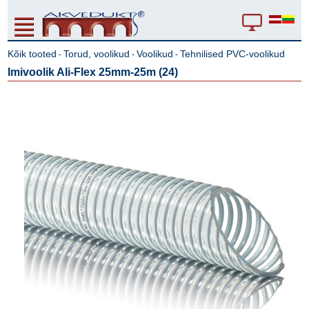
Kõik tooted
Torud, voolikud
Voolikud
Tehnilised PVC-voolikud
-
-
-
Imivoolik Ali-Flex 25mm-25m (24)