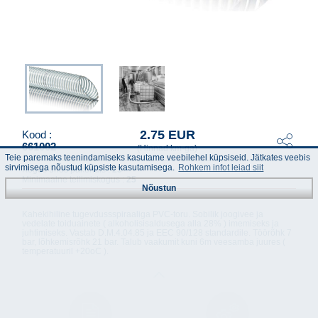
2.75 EUR
Kood :
661002
(Hinnad km-ga)
Teie paremaks teenindamiseks kasutame veebilehel küpsiseid. Jätkates veebis
sirvimisega nõustud küpsiste kasutamisega.
Rohkem infot leiad siit
Kogus ühes pakendis :
25
Minimaalne tellimiskogus :
25
Nõustun
Kahekihiline tugevdussspiraaliga PVC-toru. Sobilik joogivee ja
vedelate toiduainete ( alkoholisisaldusega alla 28% ) imemiseks ja
juhtimiseks. Vastab D.M.4.04.85 ja EEC 90/128 standardile. Töörõhk 7
bar, lõhkemisrõhk 21 bar. Talub vaakumit kuni 6m veesamba juures (
temperatuuril +20oC ).