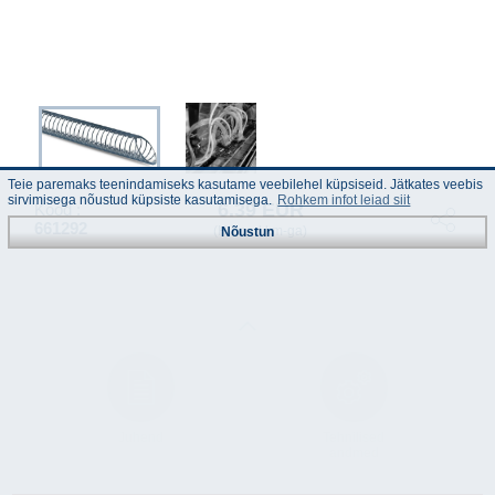
Teie paremaks teenindamiseks kasutame veebilehel küpsiseid. Jätkates veebis
sirvimisega nõustud küpsiste kasutamisega.
Rohkem infot leiad siit
6.39 EUR
Kood :
661292
(Hinnad km-ga)
Nõustun
Juhend
Tehnilised
andmed