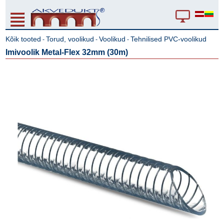
Kõik tooted
Torud, voolikud
Voolikud
Tehnilised PVC-voolikud
-
-
-
Imivoolik Metal-Flex 32mm (30m)