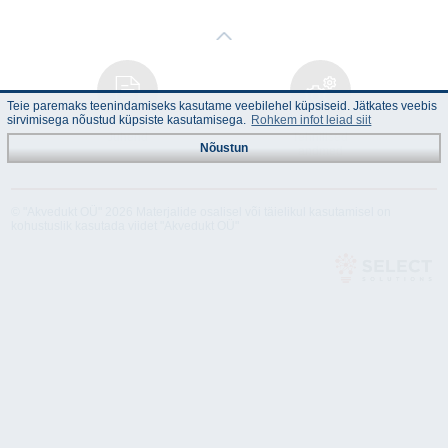
Teie paremaks teenindamiseks kasutame veebilehel küpsiseid. Jätkates veebis
sirvimisega nõustud küpsiste kasutamisega.
Rohkem infot leiad siit
Juhend
Tehnilised
Nõustun
andmed
© "Akvedukt OÜ" 2026 Materjalide osalisel või täielikul kasutamisel on
kohustuslik kasutada viidet "Akvedukt OÜ"