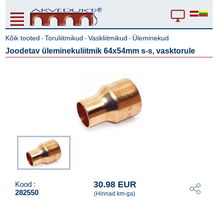
Kõik tooted
Toruliitmikud
Vaskliitmikud
Üleminekud
-
-
-
Joodetav üleminekuliitmik 64x54mm s-s, vasktorule
30.98 EUR
Kood :
282550
(Hinnad km-ga)