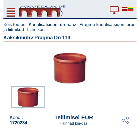
Kõik tooted
Kanalisatsioon, drenaaž
Pragma kanalisatsioonitorud
-
-
ja liitmikud
Liitmikud
-
Kaksikmuhv Pragma Dn 110
Tellimisel EUR
Kood :
1720234
(Hinnad km-ga)