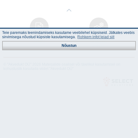
Teie paremaks teenindamiseks kasutame veebilehel küpsiseid. Jätkates veebis
sirvimisega nõustud küpsiste kasutamisega.
Rohkem infot leiad siit
Juhend
Tehnilised
andmed
Nõustun
© "Akvedukt OÜ" 2026 Materjalide osalisel või täielikul kasutamisel on
kohustuslik kasutada viidet "Akvedukt OÜ"