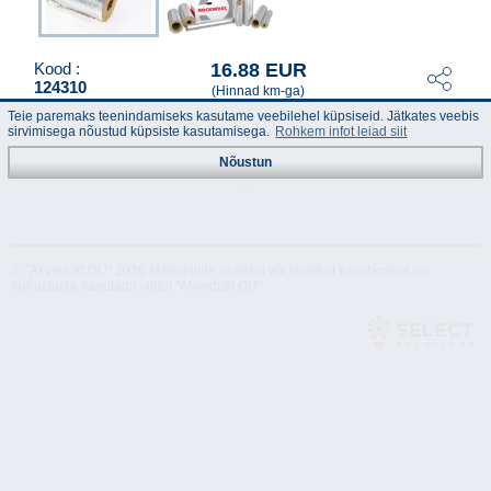
16.88 EUR
Kood :
124310
(Hinnad km-ga)
Teie paremaks teenindamiseks kasutame veebilehel küpsiseid. Jätkates veebis
sirvimisega nõustud küpsiste kasutamisega.
Rohkem infot leiad siit
Nõustun
© "Akvedukt OÜ" 2026 Materjalide osalisel või täielikul kasutamisel on
kohustuslik kasutada viidet "Akvedukt OÜ"