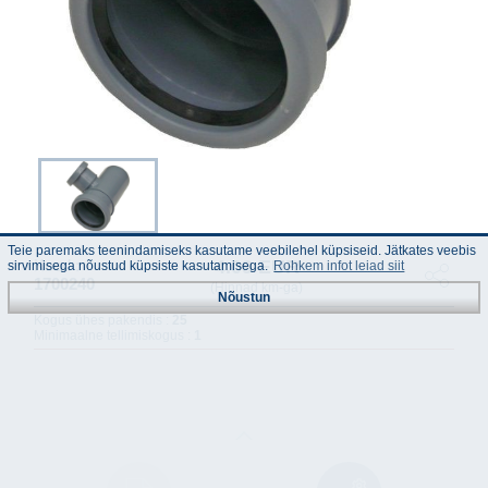
Teie paremaks teenindamiseks kasutame veebilehel küpsiseid. Jätkates veebis
4.09 EUR
Kood :
sirvimisega nõustud küpsiste kasutamisega.
Rohkem infot leiad siit
1700240
(Hinnad km-ga)
Nõustun
Kogus ühes pakendis :
25
Minimaalne tellimiskogus :
1