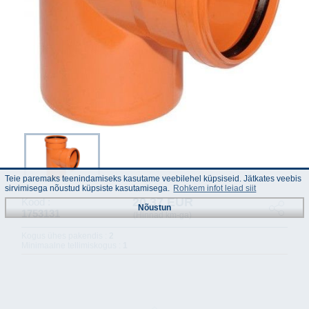
Teie paremaks teenindamiseks kasutame veebilehel küpsiseid. Jätkates veebis
sirvimisega nõustud küpsiste kasutamisega.
Rohkem infot leiad siit
20.37 EUR
Kood :
Nõustun
1753131
(Hinnad km-ga)
Kogus ühes pakendis :
2
Minimaalne tellimiskogus :
1