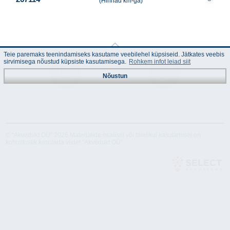
(Hinnad km-ga)
Teie paremaks teenindamiseks kasutame veebilehel küpsiseid. Jätkates veebis
sirvimisega nõustud küpsiste kasutamisega.
Rohkem infot leiad siit
Nõustun
Juhend
Tehnilised
andmed
© "Akvedukt OÜ" 2026 Materjalide osalisel või täielikul kasutamisel on
kohustuslik kasutada viidet "Akvedukt OÜ"