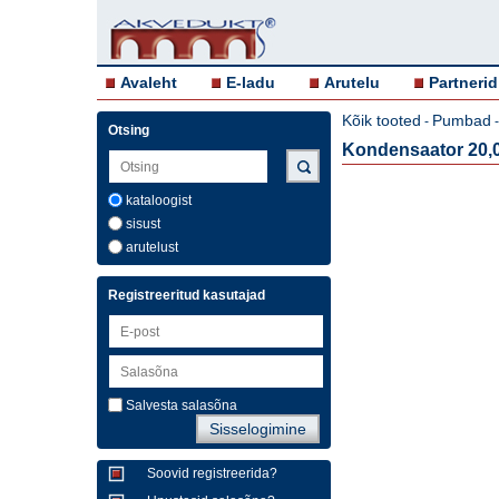
Avaleht
E-ladu
Arutelu
Partnerid
Kõik tooted
Pumbad
-
Otsing
Kondensaator 20,
kataloogist
sisust
arutelust
Registreeritud kasutajad
Salvesta salasõna
Soovid registreerida?