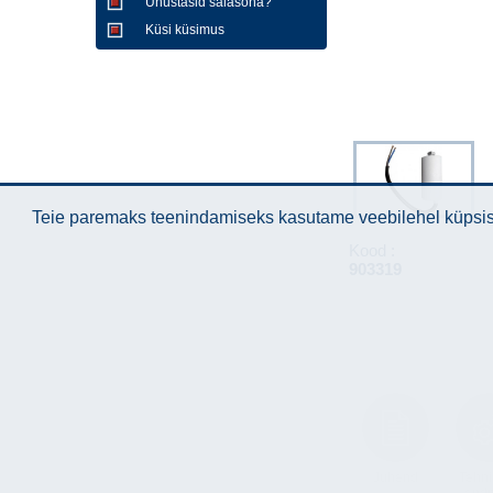
Unustasid salasõna?
Küsi küsimus
Teie paremaks teenindamiseks kasutame veebilehel küpsise
Kood :
903319
Juhend
Tehni