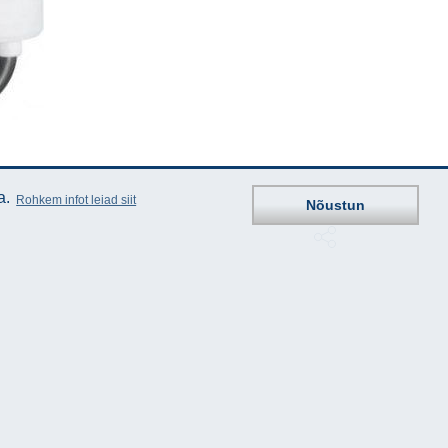
a.
Rohkem infot leiad siit
Nõustun