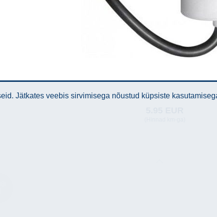
id. Jätkates veebis sirvimisega nõustud küpsiste kasutamiseg
5.95 EUR
(Hinnad km-ga)
lised