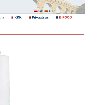
LAT
LIT
lla
KKK
Privaatsus
E-POOD