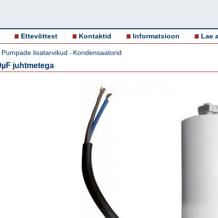
Ettevõttest
Kontaktid
Informatsioon
Lae a
Pumpade lisatarvikud
Kondensaatorid
-
-
0µF juhtmetega