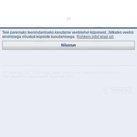
Teie paremaks teenindamiseks kasutame veebilehel küpsiseid. Jätkates veebis
sirvimisega nõustud küpsiste kasutamisega.
Rohkem infot leiad siit
Nõustun
Juhend
Tehnilised
andmed
© "Akvedukt OÜ" 2026 Materjalide osalisel või täielikul kasutamisel on
kohustuslik kasutada viidet "Akvedukt OÜ"