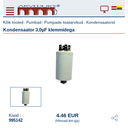
Kõik tooted
Pumbad
Pumpade lisatarvikud
Kondensaatorid
-
-
-
Kondensaator 3,0µF klemmidega
4.46 EUR
Kood :
995142
(Hinnad km-ga)