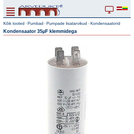
Kõik tooted
Pumbad
Pumpade lisatarvikud
Kondensaatorid
-
-
-
Kondensaator 35µF klemmidega