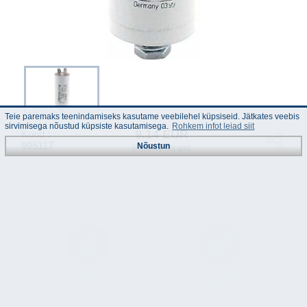
Teie paremaks teenindamiseks kasutame veebilehel küpsiseid. Jätkates veebis
sirvimisega nõustud küpsiste kasutamisega.
Rohkem infot leiad siit
9.14 EUR
Kood :
995117
Nõustun
(Hinnad km-ga)
Juhend
Tehnilised
andmed