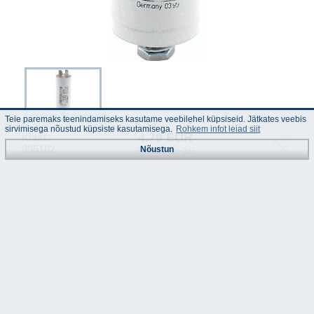
Teie paremaks teenindamiseks kasutame veebilehel küpsiseid. Jätkates veebis
sirvimisega nõustud küpsiste kasutamisega.
Rohkem infot leiad siit
4.79 EUR
Kood :
995102
Nõustun
(Hinnad km-ga)
Juhend
Tehnilised
andmed