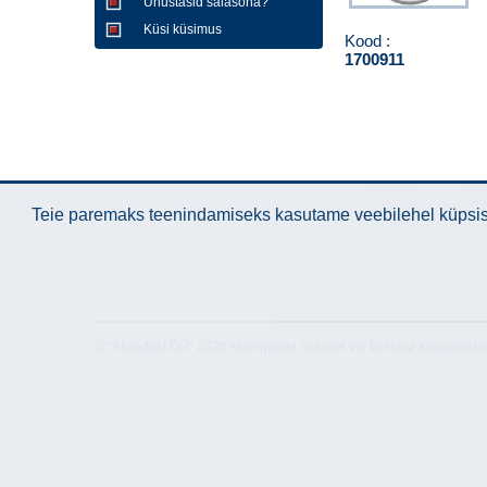
Unustasid salasõna?
Küsi küsimus
Kood :
1700911
Teie paremaks teenindamiseks kasutame veebilehel küpsise
Juhend
Tehni
and
© "Akvedukt OÜ" 2026 Materjalide osalisel või täielikul kasutamise