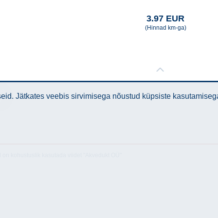
3.97 EUR
(Hinnad km-ga)
id. Jätkates veebis sirvimisega nõustud küpsiste kasutamiseg
lised
med
l on kohustuslik kasutada viidet "Akvedukt OÜ"