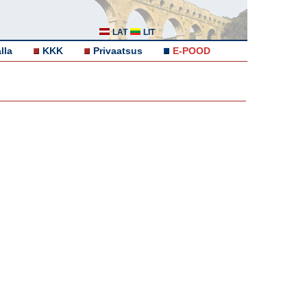
LAT
LIT
lla
KKK
Privaatsus
E-POOD