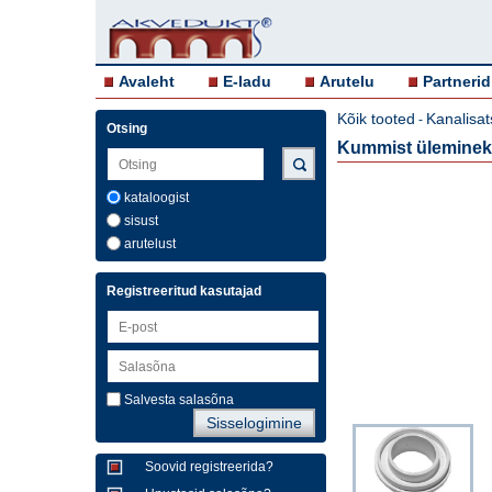
Avaleht
E-ladu
Arutelu
Partnerid
Kõik tooted
Kanalisat
-
Otsing
Kummist üleminek
kataloogist
sisust
arutelust
Registreeritud kasutajad
Salvesta salasõna
Soovid registreerida?