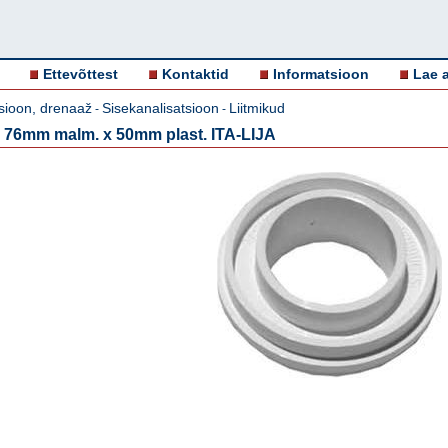
Ettevõttest
Kontaktid
Informatsioon
Lae a
sioon, drenaaž
Sisekanalisatsioon
Liitmikud
-
-
 76mm malm. x 50mm plast. ITA-LIJA