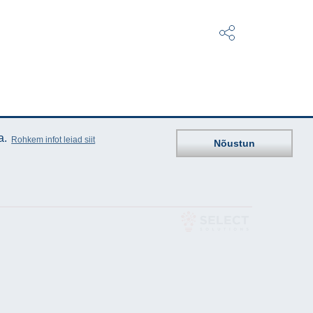
a.
Rohkem infot leiad siit
Nõustun