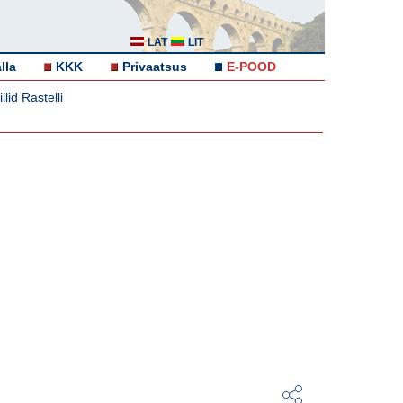
LAT
LIT
lla
KKK
Privaatsus
E-POOD
ilid Rastelli