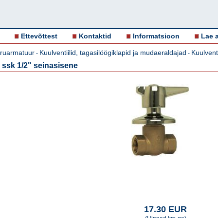
Ettevõttest
Kontaktid
Informatsioon
Lae a
oruarmatuur
Kuulventiilid, tagasilöögiklapid ja mudaeraldajad
Kuulventi
-
-
i ssk 1/2" seinasisene
17.30 EUR