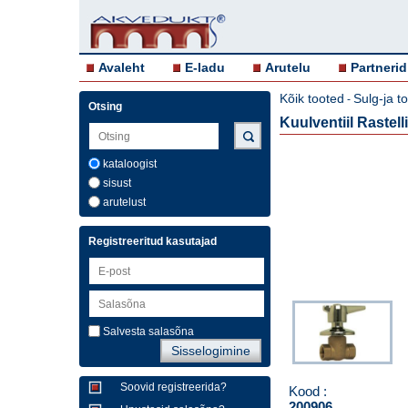
Avaleht
E-ladu
Arutelu
Partnerid
Kõik tooted
Sulg-ja t
-
Otsing
Kuulventiil Rastell
kataloogist
sisust
arutelust
Registreeritud kasutajad
Salvesta salasõna
Soovid registreerida?
Kood :
200906