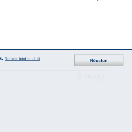
a.
Rohkem infot leiad siit
Nõustun