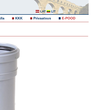
LAT
LIT
lla
KKK
Privaatsus
E-POOD