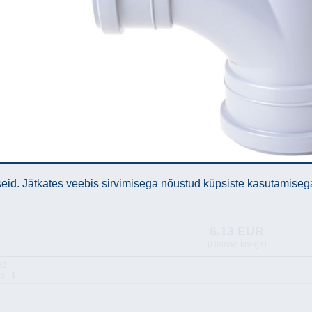
id. Jätkates veebis sirvimisega nõustud küpsiste kasutamiseg
6.13 EUR
(Hinnad km-ga)
20
s :
1