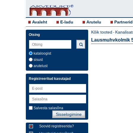
Avaleht
E-ladu
Arutelu
Partnerid
Kõik tooted
Kanalisat
-
Otsing
Lausmuhvkolmik 5
kataloogist
sisust
arutelust
Registreeritud kasutajad
Salvesta salasõna
Soovid registreerida?