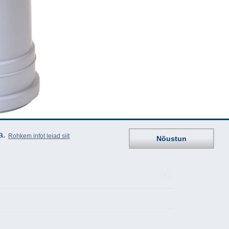
a.
Rohkem infot leiad siit
Nõustun