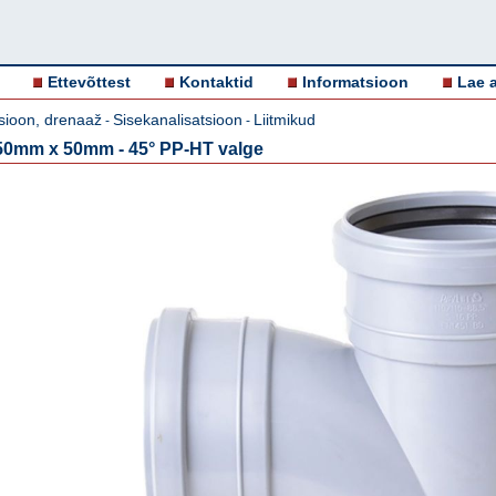
Ettevõttest
Kontaktid
Informatsioon
Lae a
sioon, drenaaž
Sisekanalisatsioon
Liitmikud
-
-
0mm x 50mm - 45° PP-HT valge