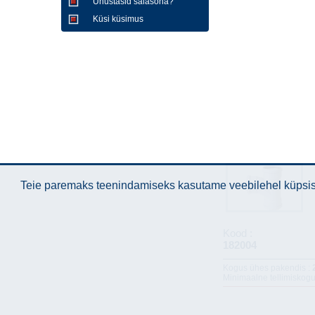
Unustasid salasõna?
Küsi küsimus
Teie paremaks teenindamiseks kasutame veebilehel küpsise
Kood :
182004
Kogus ühes pakendis :
Minimaalne tellimiskogu