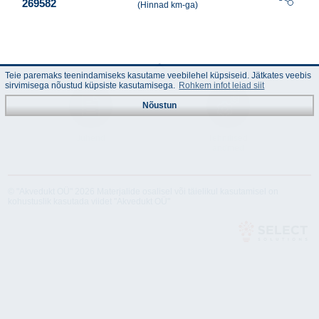
269582
(Hinnad km-ga)
Teie paremaks teenindamiseks kasutame veebilehel küpsiseid. Jätkates veebis
sirvimisega nõustud küpsiste kasutamisega.
Rohkem infot leiad siit
Nõustun
Juhend
Tehnilised
andmed
© "Akvedukt OÜ" 2026 Materjalide osalisel või täielikul kasutamisel on
kohustuslik kasutada viidet "Akvedukt OÜ"