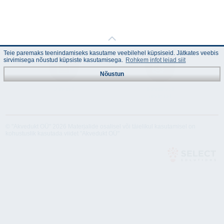
Teie paremaks teenindamiseks kasutame veebilehel küpsiseid. Jätkates veebis
sirvimisega nõustud küpsiste kasutamisega.
Rohkem infot leiad siit
Nõustun
Juhend
Tehnilised
andmed
© "Akvedukt OÜ" 2026 Materjalide osalisel või täielikul kasutamisel on
kohustuslik kasutada viidet "Akvedukt OÜ"