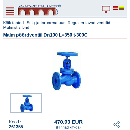
Kõik tooted
Sulg-ja toruarmatuur
Reguleeritavad ventiilid
-
-
-
Malmist siibrid
Malm pöördventiil Dn100 L=350 t-300C
470.93 EUR
Kood :
261355
(Hinnad km-ga)