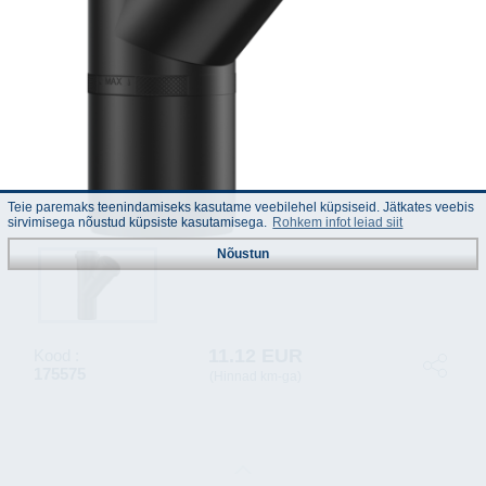
Teie paremaks teenindamiseks kasutame veebilehel küpsiseid. Jätkates veebis
sirvimisega nõustud küpsiste kasutamisega.
Rohkem infot leiad siit
Nõustun
11.12 EUR
Kood :
175575
(Hinnad km-ga)