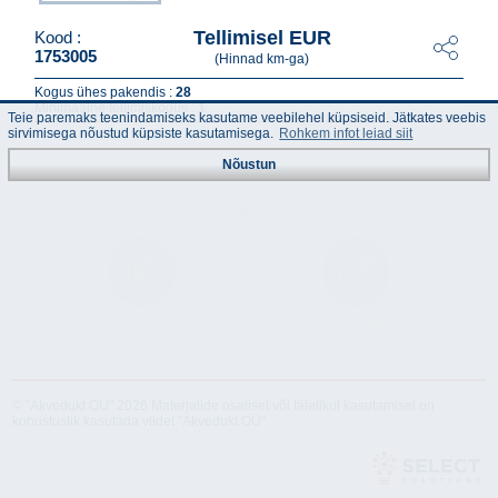
Tellimisel EUR
Kood :
1753005
(Hinnad km-ga)
Kogus ühes pakendis :
28
Minimaalne tellimiskogus :
1
Teie paremaks teenindamiseks kasutame veebilehel küpsiseid. Jätkates veebis
sirvimisega nõustud küpsiste kasutamisega.
Rohkem infot leiad siit
Nõustun
Juhend
Tehnilised
andmed
© "Akvedukt OÜ" 2026 Materjalide osalisel või täielikul kasutamisel on
kohustuslik kasutada viidet "Akvedukt OÜ"