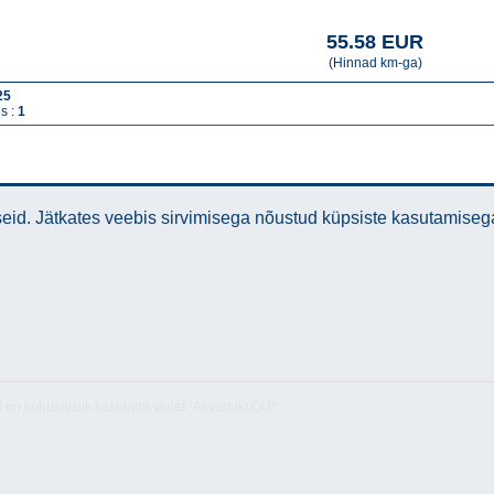
55.58 EUR
(Hinnad km-ga)
25
s :
1
id. Jätkates veebis sirvimisega nõustud küpsiste kasutamiseg
lised
med
l on kohustuslik kasutada viidet "Akvedukt OÜ"