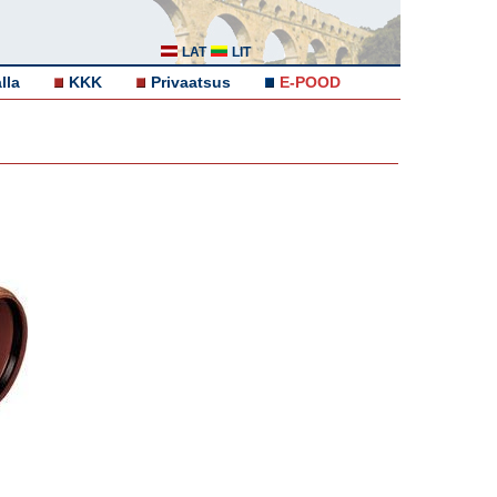
LAT
LIT
lla
KKK
Privaatsus
E-POOD