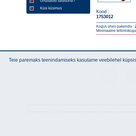
Unustasid salasõna?
Küsi küsimus
Kood :
1753012
Kogus ühes pakendis :
Minimaalne tellimiskogu
Teie paremaks teenindamiseks kasutame veebilehel küpsise
Juhend
Tehni
and
© "Akvedukt OÜ" 2026 Materjalide osalisel või täielikul kasutamise