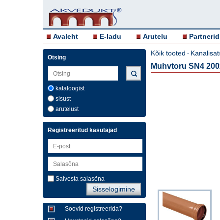
Avaleht
E-ladu
Arutelu
Partnerid
Kõik tooted
Kanalisat
-
Otsing
Muhvtoru SN4 20
kataloogist
sisust
arutelust
Registreeritud kasutajad
Salvesta salasõna
Soovid registreerida?