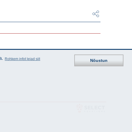
a.
Rohkem infot leiad siit
Nõustun