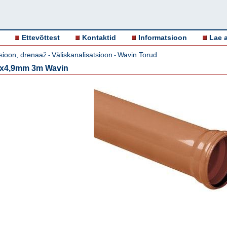
Ettevõttest
Kontaktid
Informatsioon
Lae a
sioon, drenaaž
Väliskanalisatsioon
Wavin Torud
-
-
0x4,9mm 3m Wavin