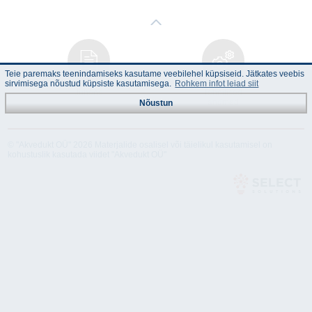
Teie paremaks teenindamiseks kasutame veebilehel küpsiseid. Jätkates veebis
sirvimisega nõustud küpsiste kasutamisega.
Rohkem infot leiad siit
Juhend
Tehnilised
andmed
Nõustun
© "Akvedukt OÜ" 2026 Materjalide osalisel või täielikul kasutamisel on
kohustuslik kasutada viidet "Akvedukt OÜ"