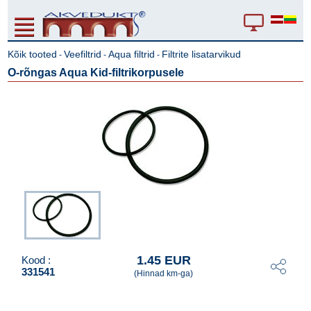
Kõik tooted
Veefiltrid
Aqua filtrid
Filtrite lisatarvikud
-
-
-
O-rõngas Aqua Kid-filtrikorpusele
1.45 EUR
Kood :
331541
(Hinnad km-ga)