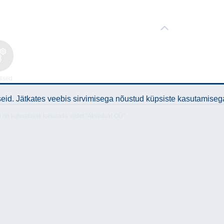
lised
med
id. Jätkates veebis sirvimisega nõustud küpsiste kasutamiseg
l on kohustuslik kasutada viidet "Akvedukt OÜ"