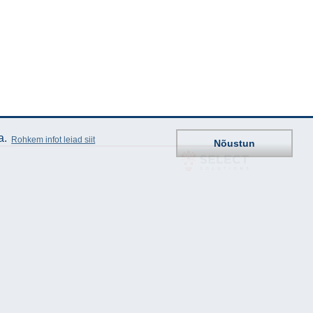
a.
Rohkem infot leiad siit
Nõustun