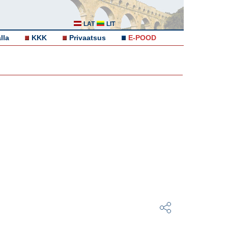
LAT
LIT
lla
KKK
Privaatsus
E-POOD