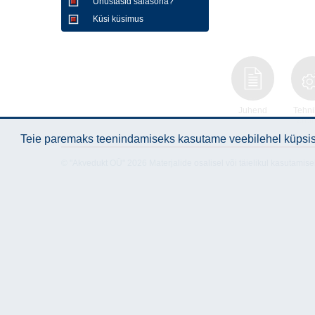
Unustasid salasõna?
Küsi küsimus
Juhend
Tehni
and
Teie paremaks teenindamiseks kasutame veebilehel küpsise
© "Akvedukt OÜ" 2026 Materjalide osalisel või täielikul kasutamise