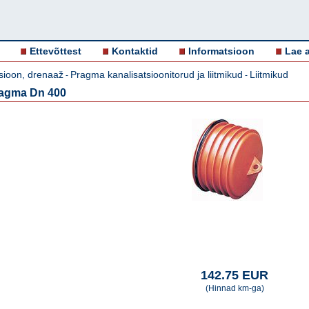
Ettevõttest
Kontaktid
Informatsioon
Lae a
sioon, drenaaž
Pragma kanalisatsioonitorud ja liitmikud
Liitmikud
-
-
ragma Dn 400
142.75 EUR
(Hinnad km-ga)