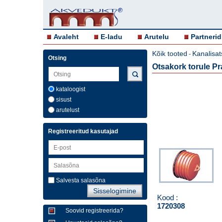
Avaleht
E-ladu
Arutelu
Partnerid
Kõik tooted
Kanalisat
-
Otsing
Otsakork torule P
kataloogist
sisust
arutelust
Registreeritud kasutajad
Salvesta salasõna
Kood :
1720308
Soovid registreerida?