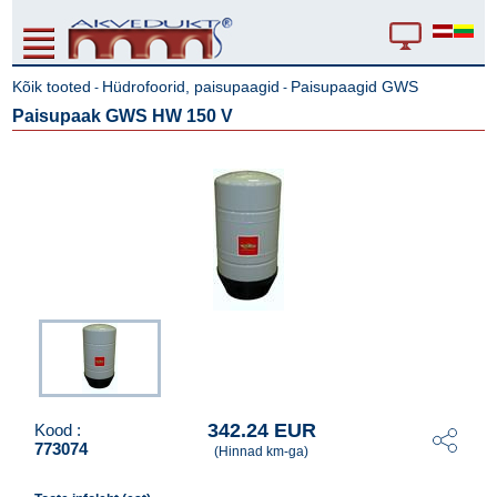
Kõik tooted
Hüdrofoorid, paisupaagid
Paisupaagid GWS
-
-
Paisupaak GWS HW 150 V
342.24 EUR
Kood :
773074
(Hinnad km-ga)