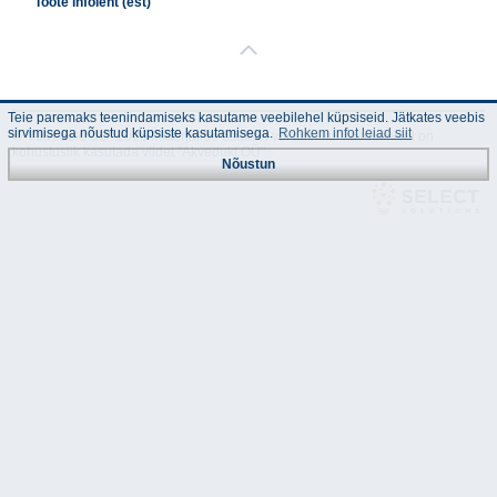
Toote infoleht (est)
Teie paremaks teenindamiseks kasutame veebilehel küpsiseid. Jätkates veebis
sirvimisega nõustud küpsiste kasutamisega.
Rohkem infot leiad siit
© "Akvedukt OÜ" 2026 Materjalide osalisel või täielikul kasutamisel on
kohustuslik kasutada viidet "Akvedukt OÜ"
Nõustun