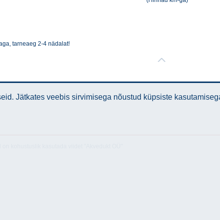
(Hinnad km-ga)
aga, tarneaeg 2-4 nädalat!
id. Jätkates veebis sirvimisega nõustud küpsiste kasutamiseg
l on kohustuslik kasutada viidet "Akvedukt OÜ"