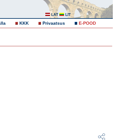
LAT
LIT
lla
KKK
Privaatsus
E-POOD