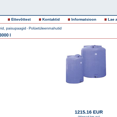
Ettevõttest
Kontaktid
Informatsioon
Lae a
id, paisupaagid
Polüetüleenmahutid
-
3000 l
1215.16 EUR