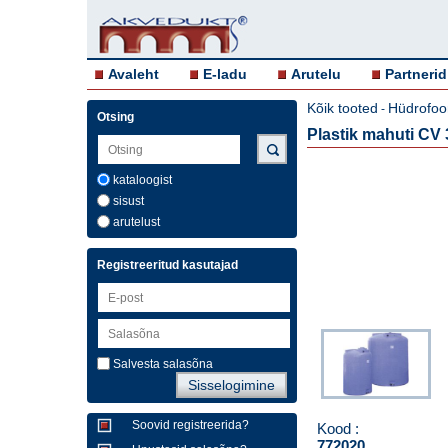
Avaleht
E-ladu
Arutelu
Partnerid
Kõik tooted
Hüdrofoor
-
Otsing
Plastik mahuti CV 
kataloogist
sisust
arutelust
Registreeritud kasutajad
Salvesta salasõna
Soovid registreerida?
Kood :
772020