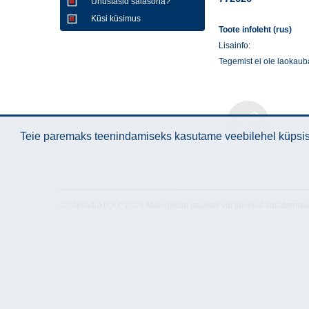
Unustasid salasõna?
Küsi küsimus
Toote infoleht (rus)
Lisainfo:
Tegemist ei ole laokaub
Teie paremaks teenindamiseks kasutame veebilehel küpsise
Tehnilised
andmed
© "Akvedukt OÜ" 2026 Materjalide osalisel või täielikul kasutamise