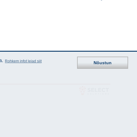
a.
Rohkem infot leiad siit
Nõustun