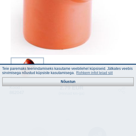
Teie paremaks teenindamiseks kasutame veebilehel küpsiseid. Jätkates veebis
sirvimisega nõustud küpsiste kasutamisega.
Rohkem infot leiad siit
Nõustun
2.79 EUR
Kood :
862047
(Hinnad km-ga)