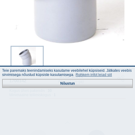
Teie paremaks teenindamiseks kasutame veebilehel küpsiseid. Jätkates veebis
sirvimisega nõustud küpsiste kasutamisega.
Rohkem infot leiad siit
3.41 EUR
Kood :
1700142
(Hinnad km-ga)
Nõustun
Kogus ühes pakendis :
30
Minimaalne tellimiskogus :
1