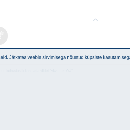
lised
med
id. Jätkates veebis sirvimisega nõustud küpsiste kasutamiseg
l on kohustuslik kasutada viidet "Akvedukt OÜ"