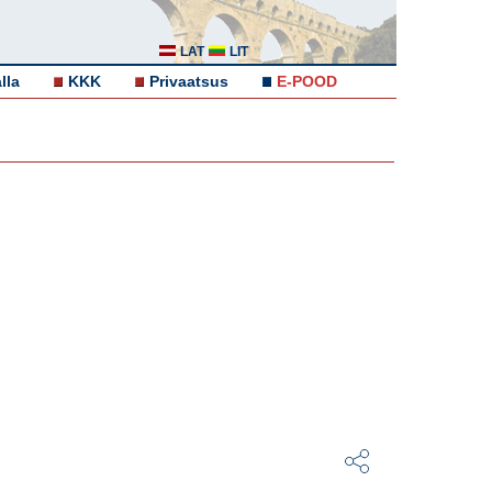
LAT
LIT
lla
KKK
Privaatsus
E-POOD