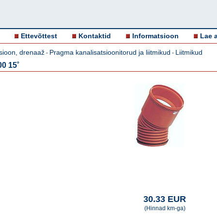
Ettevõttest
Kontaktid
Informatsioon
Lae a
sioon, drenaaž
Pragma kanalisatsioonitorud ja liitmikud
Liitmikud
-
-
0 15˚
30.33 EUR
(Hinnad km-ga)