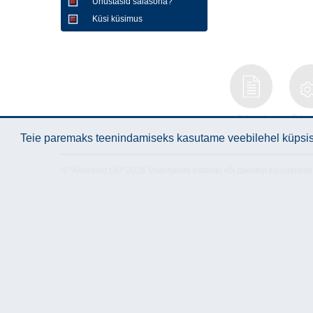
Unustasid salasõna?
Küsi küsimus
Juhend
Tehni
and
Teie paremaks teenindamiseks kasutame veebilehel küpsise
© "Akvedukt OÜ" 2026 Materjalide osalisel või täielikul kasutamise