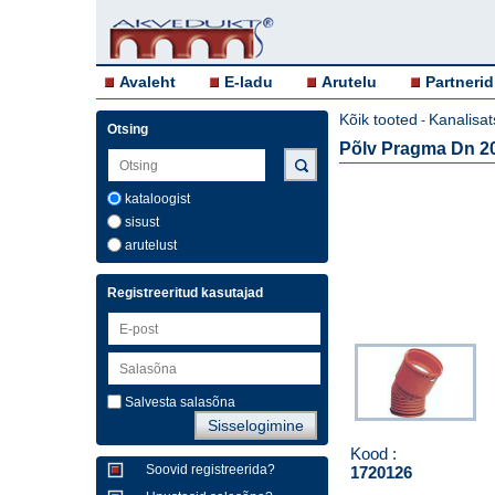
Avaleht
E-ladu
Arutelu
Partnerid
Kõik tooted
Kanalisat
-
Otsing
Põlv Pragma Dn 20
kataloogist
sisust
arutelust
Registreeritud kasutajad
Salvesta salasõna
Kood :
Soovid registreerida?
1720126