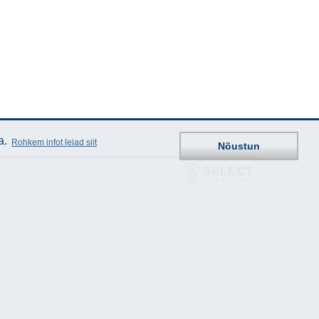
a.
Rohkem infot leiad siit
Nõustun