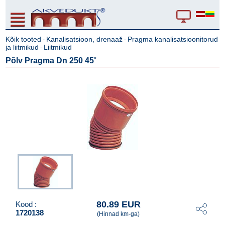
Kõik tooted
Kanalisatsioon, drenaaž
Pragma kanalisatsioonitorud
-
-
ja liitmikud
Liitmikud
-
Põlv Pragma Dn 250 45˚
80.89 EUR
Kood :
1720138
(Hinnad km-ga)