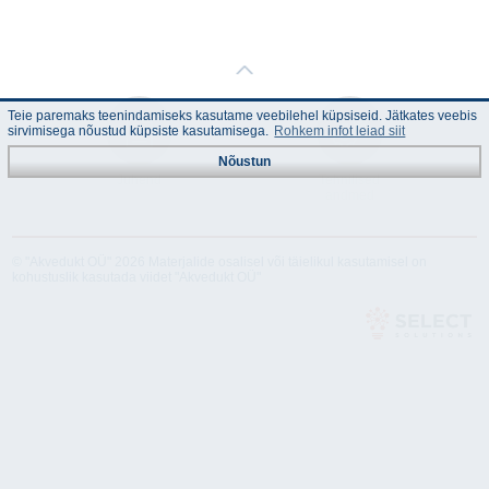
Teie paremaks teenindamiseks kasutame veebilehel küpsiseid. Jätkates veebis
sirvimisega nõustud küpsiste kasutamisega.
Rohkem infot leiad siit
Nõustun
Juhend
Tehnilised
andmed
© "Akvedukt OÜ" 2026 Materjalide osalisel või täielikul kasutamisel on
kohustuslik kasutada viidet "Akvedukt OÜ"