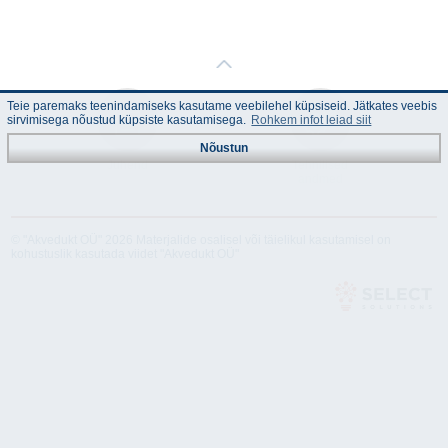
Teie paremaks teenindamiseks kasutame veebilehel küpsiseid. Jätkates veebis
sirvimisega nõustud küpsiste kasutamisega.
Rohkem infot leiad siit
Nõustun
Juhend
Tehnilised
andmed
© "Akvedukt OÜ" 2026 Materjalide osalisel või täielikul kasutamisel on
kohustuslik kasutada viidet "Akvedukt OÜ"