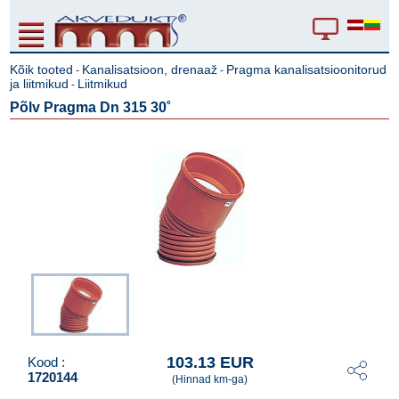
Kõik tooted
Kanalisatsioon, drenaaž
Pragma kanalisatsioonitorud
-
-
ja liitmikud
Liitmikud
-
Põlv Pragma Dn 315 30˚
103.13 EUR
Kood :
1720144
(Hinnad km-ga)