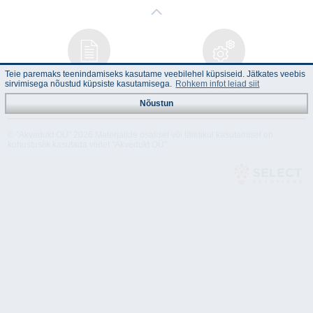
Teie paremaks teenindamiseks kasutame veebilehel küpsiseid. Jätkates veebis
Juhend
Tehnilised
sirvimisega nõustud küpsiste kasutamisega.
Rohkem infot leiad siit
andmed
Nõustun
© "Akvedukt OÜ" 2026 Materjalide osalisel või täielikul kasutamisel on
kohustuslik kasutada viidet "Akvedukt OÜ"