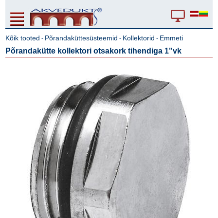
Kõik tooted
Põrandaküttesüsteemid
Kollektorid
Emmeti
-
-
-
Põrandakütte kollektori otsakork tihendiga 1"vk