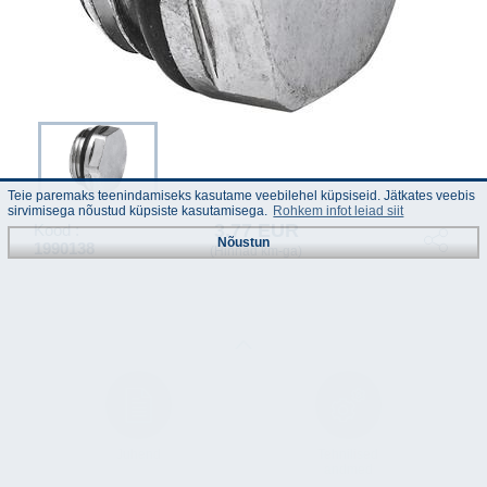
Teie paremaks teenindamiseks kasutame veebilehel küpsiseid. Jätkates veebis
sirvimisega nõustud küpsiste kasutamisega.
Rohkem infot leiad siit
3.77 EUR
Kood :
Nõustun
1990138
(Hinnad km-ga)
Juhend
Tehnilised
andmed