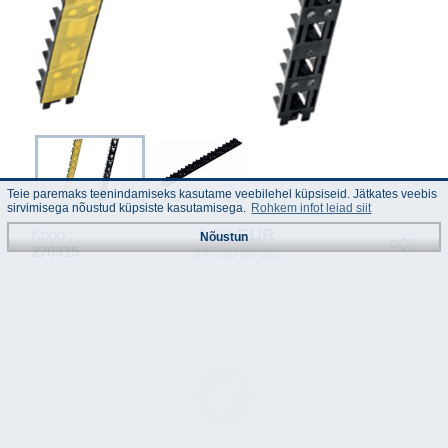
Teie paremaks teenindamiseks kasutame veebilehel küpsiseid. Jätkates veebis
sirvimisega nõustud küpsiste kasutamisega.
Rohkem infot leiad siit
1.70 EUR
Kood :
Nõustun
270315
(Hinnad km-ga)
Tehnilised