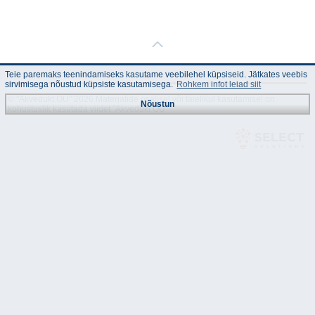
Teie paremaks teenindamiseks kasutame veebilehel küpsiseid. Jätkates veebis
sirvimisega nõustud küpsiste kasutamisega.
Rohkem infot leiad siit
© "Akvedukt OÜ" 2026 Materjalide osalisel või täielikul kasutamisel on
Nõustun
kohustuslik kasutada viidet "Akvedukt OÜ"