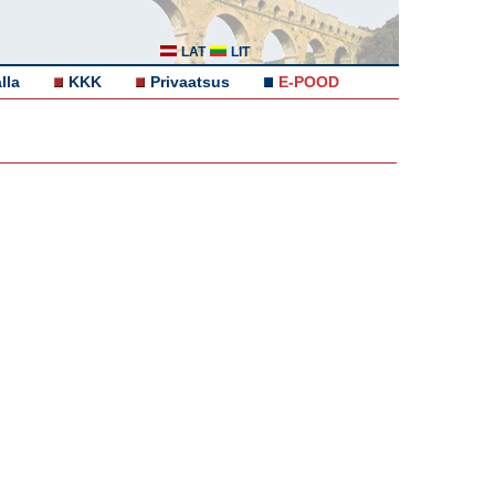
LAT
LIT
lla
KKK
Privaatsus
E-POOD