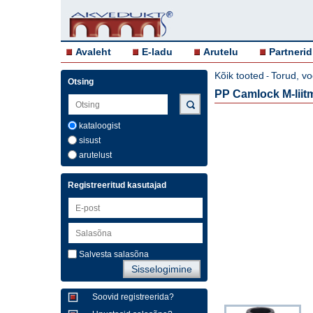
Avaleht
E-ladu
Arutelu
Partnerid
Kõik tooted
Torud, vo
-
Otsing
PP Camlock M-liitm
kataloogist
sisust
arutelust
Registreeritud kasutajad
Salvesta salasõna
Soovid registreerida?