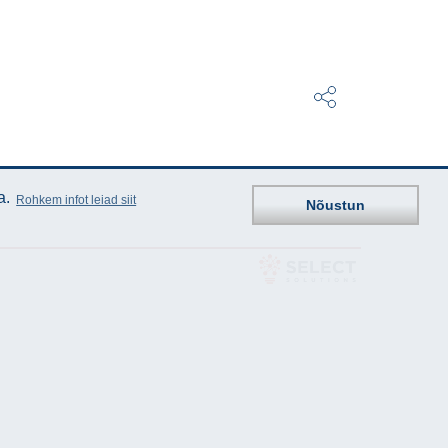
a.
Rohkem infot leiad siit
Nõustun